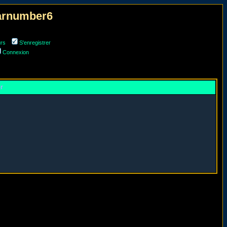
narnumber6
urs
S'enregistrer
Connexion
er