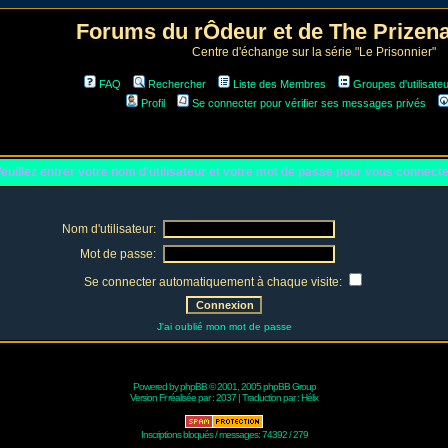
Forums du rÔdeur et de The Prize
Centre d'échange sur la série "Le Prisonnier"
FAQ
Rechercher
Liste des Membres
Groupes d'utilisate
Profil
Se connecter pour vérifier ses messages privés
euillez entrer votre nom d'utilisateur et votre mot de passe pour vous connect
Nom d'utilisateur:
Mot de passe:
Se connecter automatiquement à chaque visite:
J'ai oublié mon mot de passe
Powered by
phpBB
© 2001, 2005 phpBB Group
Version Fr réalisée par :
2037
| Traduction par :
Hélix
Inscriptions bloqués / messages: 74392 / 279