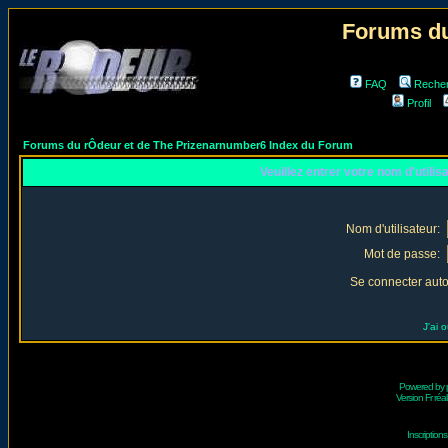
Forums du
FAQ
Reche
Profil
Forums du rÔdeur et de The Prizenarnumber6 Index du Forum
Veuillez entrer votre nom d'utili
Nom d'utilisateur:
Mot de passe:
Se connecter aut
J'ai 
Powered by
Version Fr réal
Inscriptio