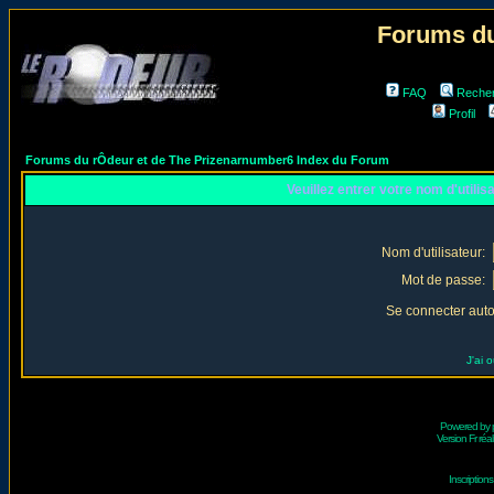
Forums du
FAQ
Reche
Profil
Forums du rÔdeur et de The Prizenarnumber6 Index du Forum
Veuillez entrer votre nom d'utili
Nom d'utilisateur:
Mot de passe:
Se connecter aut
J'ai 
Powered by
Version Fr réal
Inscriptio