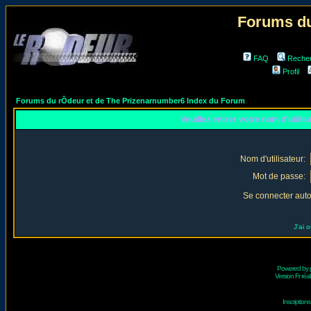
Forums du
FAQ
Reche
Profil
Forums du rÔdeur et de The Prizenarnumber6 Index du Forum
Veuillez entrer votre nom d'utili
Nom d'utilisateur:
Mot de passe:
Se connecter aut
J'ai 
Powered by
Version Fr réal
Inscriptio