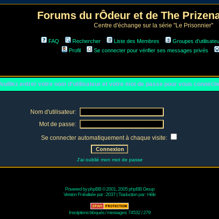
Forums du rÔdeur et de The Prize
Centre d'échange sur la série "Le Prisonnier"
FAQ
Rechercher
Liste des Membres
Groupes d'utilisate
Profil
Se connecter pour vérifier ses messages privés
euillez entrer votre nom d'utilisateur et votre mot de passe pour vous connect
Nom d'utilisateur:
Mot de passe:
Se connecter automatiquement à chaque visite:
J'ai oublié mon mot de passe
Powered by
phpBB
© 2001, 2005 phpBB Group
Version Fr réalisée par :
2037
| Traduction par :
Hélix
Inscriptions bloqués / messages: 74532 / 279