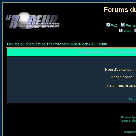
Forums du
FAQ
Reche
Profil
Forums du rÔdeur et de The Prizenarnumber6 Index du Forum
Veuillez entrer votre nom d'utili
Nom d'utilisateur:
Mot de passe:
Se connecter aut
J'ai 
Powered by
Version Fr réal
Inscriptio