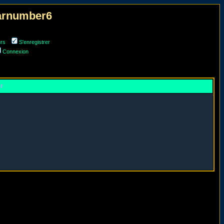
narnumber6
urs
S'enregistrer
Connexion
er