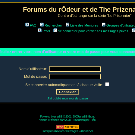
Forums du rÔdeur et de The Prize
Centre d'échange sur la série "Le Prisonnier"
FAQ
Rechercher
Liste des Membres
Groupes d'utilisate
Profil
Se connecter pour vérifier ses messages privés
euillez entrer votre nom d'utilisateur et votre mot de passe pour vous connect
Nom d'utilisateur:
Mot de passe:
Se connecter automatiquement à chaque visite:
J'ai oublié mon mot de passe
Powered by
phpBB
© 2001, 2005 phpBB Group
Version Fr réalisée par :
2037
| Traduction par :
Hélix
Inscriptions bloqués / messages: 74663 / 279