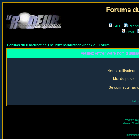
Forums du
FAQ
Reche
Profil
Forums du rÔdeur et de The Prizenarnumber6 Index du Forum
Veuillez entrer votre nom d'utili
Nom d'utilisateur:
Mot de passe:
Se connecter aut
J'ai 
Powered by
Version Fr réal
Inscriptio