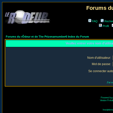
Forums du
FAQ
Reche
Profil
Forums du rÔdeur et de The Prizenarnumber6 Index du Forum
Veuillez entrer votre nom d'utili
Nom d'utilisateur:
Mot de passe:
Se connecter aut
J'ai 
Powered by
Version Fr réal
Inscriptio