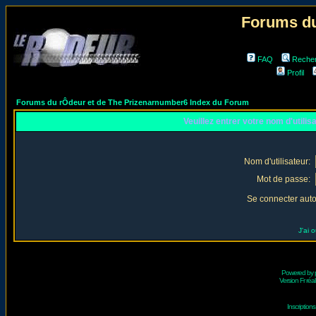
Forums du
FAQ
Reche
Profil
Forums du rÔdeur et de The Prizenarnumber6 Index du Forum
Veuillez entrer votre nom d'utili
Nom d'utilisateur:
Mot de passe:
Se connecter aut
J'ai 
Powered by
Version Fr réal
Inscriptio