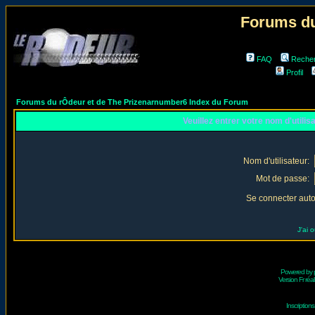
Forums du
FAQ
Reche
Profil
Forums du rÔdeur et de The Prizenarnumber6 Index du Forum
Veuillez entrer votre nom d'utili
Nom d'utilisateur:
Mot de passe:
Se connecter aut
J'ai 
Powered by
Version Fr réal
Inscriptio