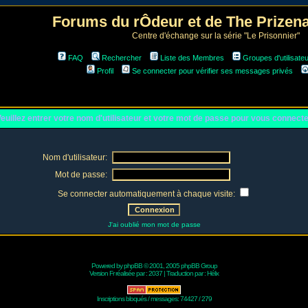
Forums du rÔdeur et de The Prize
Centre d'échange sur la série "Le Prisonnier"
FAQ
Rechercher
Liste des Membres
Groupes d'utilisate
Profil
Se connecter pour vérifier ses messages privés
euillez entrer votre nom d'utilisateur et votre mot de passe pour vous connect
Nom d'utilisateur:
Mot de passe:
Se connecter automatiquement à chaque visite:
J'ai oublié mon mot de passe
Powered by
phpBB
© 2001, 2005 phpBB Group
Version Fr réalisée par :
2037
| Traduction par :
Hélix
Inscriptions bloqués / messages: 74427 / 279