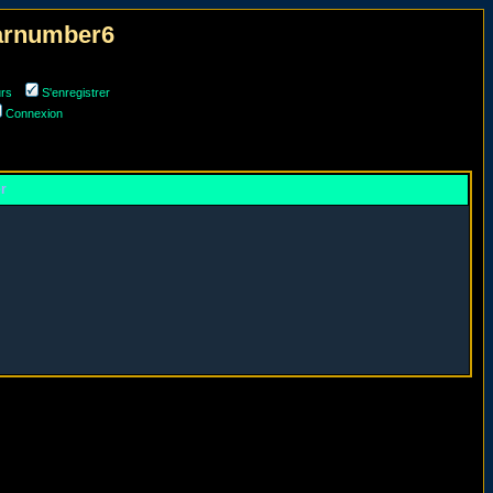
narnumber6
urs
S'enregistrer
Connexion
er