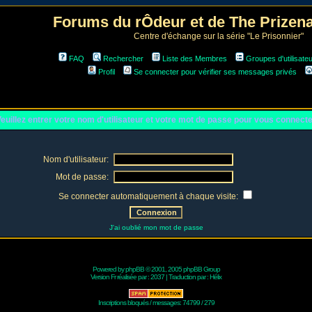
Forums du rÔdeur et de The Prize
Centre d'échange sur la série "Le Prisonnier"
FAQ
Rechercher
Liste des Membres
Groupes d'utilisate
Profil
Se connecter pour vérifier ses messages privés
euillez entrer votre nom d'utilisateur et votre mot de passe pour vous connect
Nom d'utilisateur:
Mot de passe:
Se connecter automatiquement à chaque visite:
J'ai oublié mon mot de passe
Powered by
phpBB
© 2001, 2005 phpBB Group
Version Fr réalisée par :
2037
| Traduction par :
Hélix
Inscriptions bloqués / messages: 74799 / 279