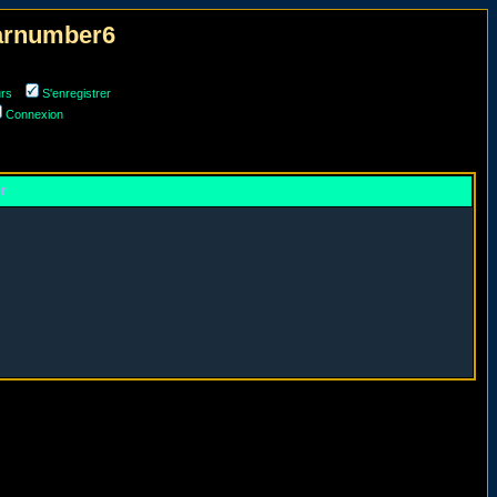
narnumber6
urs
S'enregistrer
Connexion
er