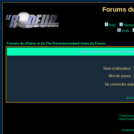
Forums du
FAQ
Reche
Profil
Forums du rÔdeur et de The Prizenarnumber6 Index du Forum
Veuillez entrer votre nom d'utili
Nom d'utilisateur:
Mot de passe:
Se connecter aut
J'ai 
Powered by
Version Fr réal
Inscriptio