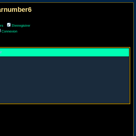
narnumber6
urs
S'enregistrer
Connexion
er