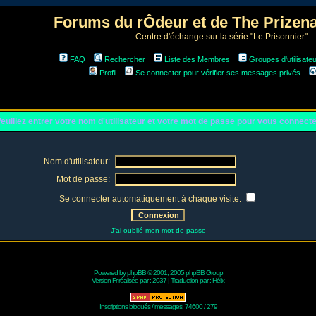
Forums du rÔdeur et de The Prize
Centre d'échange sur la série "Le Prisonnier"
FAQ
Rechercher
Liste des Membres
Groupes d'utilisate
Profil
Se connecter pour vérifier ses messages privés
euillez entrer votre nom d'utilisateur et votre mot de passe pour vous connect
Nom d'utilisateur:
Mot de passe:
Se connecter automatiquement à chaque visite:
J'ai oublié mon mot de passe
Powered by
phpBB
© 2001, 2005 phpBB Group
Version Fr réalisée par :
2037
| Traduction par :
Hélix
Inscriptions bloqués / messages: 74600 / 279