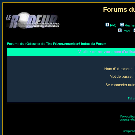
Forums du
FAQ
Reche
Profil
Forums du rÔdeur et de The Prizenarnumber6 Index du Forum
Veuillez entrer votre nom d'utili
Nom d'utilisateur:
Mot de passe:
Se connecter aut
J'ai 
Powered by
Version Fr réal
Inscriptio