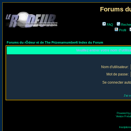
Forums du
FAQ
Reche
Profil
Forums du rÔdeur et de The Prizenarnumber6 Index du Forum
Veuillez entrer votre nom d'utili
Nom d'utilisateur:
Mot de passe:
Se connecter aut
J'ai 
Powered by
Version Fr réal
Inscriptio