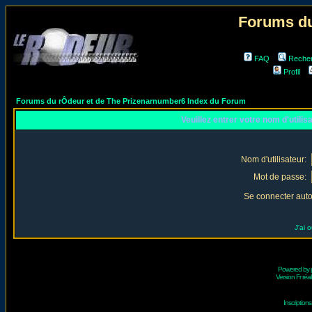
Forums du
FAQ
Reche
Profil
Forums du rÔdeur et de The Prizenarnumber6 Index du Forum
Veuillez entrer votre nom d'utili
Nom d'utilisateur:
Mot de passe:
Se connecter aut
J'ai 
Powered by
Version Fr réal
Inscriptio