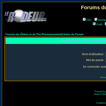
Forums du
FAQ
Reche
Profil
Forums du rÔdeur et de The Prizenarnumber6 Index du Forum
Veuillez entrer votre nom d'utili
Nom d'utilisateur:
Mot de passe:
Se connecter aut
J'ai 
Powered by
Version Fr réal
Inscriptio