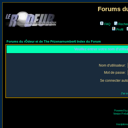
Forums du
FAQ
Reche
Profil
Forums du rÔdeur et de The Prizenarnumber6 Index du Forum
Veuillez entrer votre nom d'utili
Nom d'utilisateur:
Mot de passe:
Se connecter aut
J'ai 
Powered by
Version Fr réal
Inscriptio