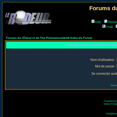
Forums du
FAQ
Reche
Profil
Forums du rÔdeur et de The Prizenarnumber6 Index du Forum
Veuillez entrer votre nom d'utili
Nom d'utilisateur:
Mot de passe:
Se connecter aut
J'ai 
Powered by
Version Fr réal
Inscriptio