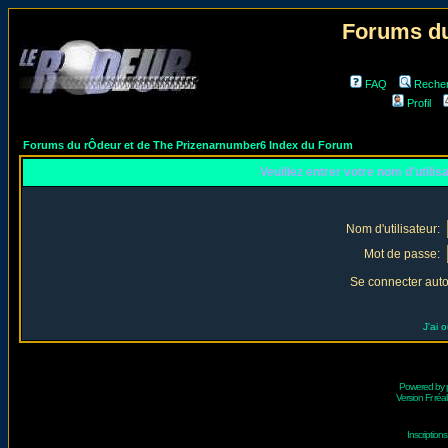
Forums du
FAQ
Reche
Profil
Forums du rÔdeur et de The Prizenarnumber6 Index du Forum
Veuillez entrer votre nom d'utili
Nom d'utilisateur:
Mot de passe:
Se connecter aut
J'ai 
Powered by
Version Fr réal
Inscriptio