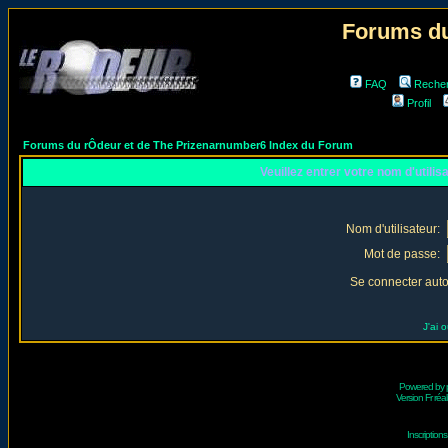
Forums du
FAQ
Reche
Profil
Forums du rÔdeur et de The Prizenarnumber6 Index du Forum
Veuillez entrer votre nom d'utili
Nom d'utilisateur:
Mot de passe:
Se connecter aut
J'ai 
Powered by
Version Fr réal
Inscriptio