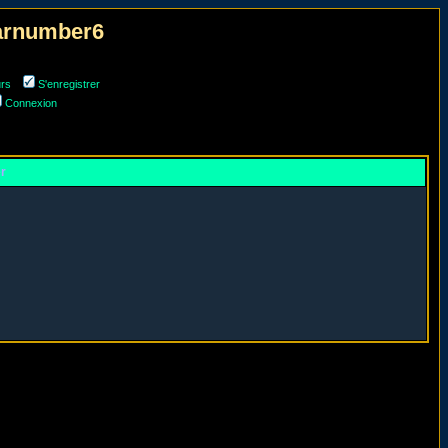
narnumber6
urs
S'enregistrer
Connexion
er