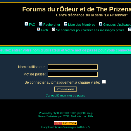
Forums du rÔdeur et de The Prize
Centre d'échange sur la série "Le Prisonnier"
FAQ
Rechercher
Liste des Membres
Groupes d'utilisate
Profil
Se connecter pour vérifier ses messages privés
euillez entrer votre nom d'utilisateur et votre mot de passe pour vous connect
Nom d'utilisateur:
Mot de passe:
Se connecter automatiquement à chaque visite:
J'ai oublié mon mot de passe
Powered by
phpBB
© 2001, 2005 phpBB Group
Version Fr réalisée par :
2037
| Traduction par :
Hélix
Inscriptions bloqués / messages: 74461 / 279