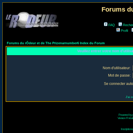
Forums du
FAQ
Reche
Profil
Forums du rÔdeur et de The Prizenarnumber6 Index du Forum
Veuillez entrer votre nom d'utili
Nom d'utilisateur:
Mot de passe:
Se connecter aut
J'ai 
Powered by
Version Fr réal
Inscriptio