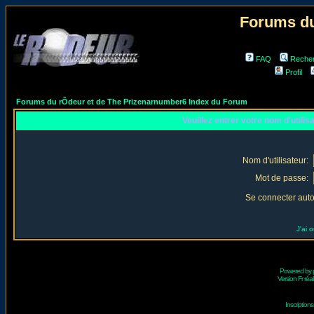
Forums du
FAQ
Reche
Profil
Forums du rÔdeur et de The Prizenarnumber6 Index du Forum
Veuillez entrer votre nom d'utili
Nom d'utilisateur:
Mot de passe:
Se connecter aut
J'ai 
Powered by
Version Fr réal
Inscriptio