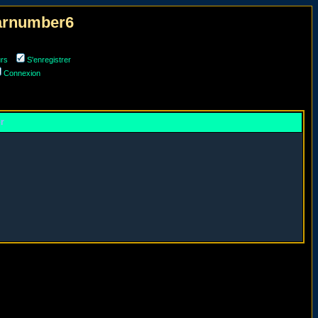
narnumber6
urs
S'enregistrer
Connexion
er