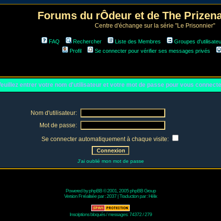
Forums du rÔdeur et de The Prize
Centre d'échange sur la série "Le Prisonnier"
FAQ
Rechercher
Liste des Membres
Groupes d'utilisate
Profil
Se connecter pour vérifier ses messages privés
euillez entrer votre nom d'utilisateur et votre mot de passe pour vous connect
Nom d'utilisateur:
Mot de passe:
Se connecter automatiquement à chaque visite:
J'ai oublié mon mot de passe
Powered by
phpBB
© 2001, 2005 phpBB Group
Version Fr réalisée par :
2037
| Traduction par :
Hélix
Inscriptions bloqués / messages: 74372 / 279