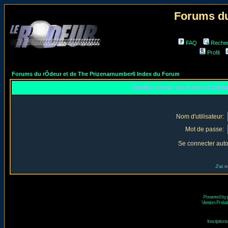
Forums du
FAQ
Reche
Profil
Forums du rÔdeur et de The Prizenarnumber6 Index du Forum
Veuillez entrer votre nom d'utili
Nom d'utilisateur:
Mot de passe:
Se connecter aut
J'ai 
Powered by
Version Fr réal
Inscriptio