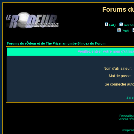
Forums du
FAQ
Reche
Profil
Forums du rÔdeur et de The Prizenarnumber6 Index du Forum
Veuillez entrer votre nom d'utili
Nom d'utilisateur:
Mot de passe:
Se connecter aut
J'ai 
Powered by
Version Fr réal
Inscriptio