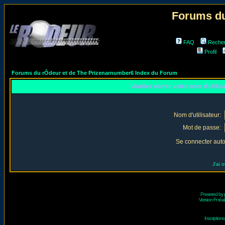
Forums du
FAQ
Reche
Profil
Forums du rÔdeur et de The Prizenarnumber6 Index du Forum
Veuillez entrer votre nom d'utili
Nom d'utilisateur:
Mot de passe:
Se connecter aut
J'ai 
Powered by
Version Fr réal
Inscriptio