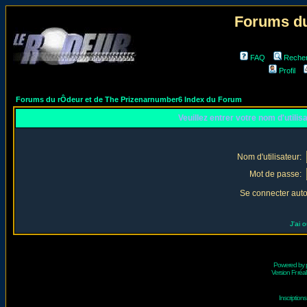
Forums du
FAQ
Reche
Profil
Forums du rÔdeur et de The Prizenarnumber6 Index du Forum
Veuillez entrer votre nom d'utili
Nom d'utilisateur:
Mot de passe:
Se connecter aut
J'ai 
Powered by
Version Fr réal
Inscriptio