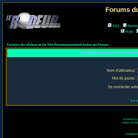
Forums du
FAQ
Reche
Profil
Forums du rÔdeur et de The Prizenarnumber6 Index du Forum
Veuillez entrer votre nom d'utili
Nom d'utilisateur:
Mot de passe:
Se connecter aut
J'ai 
Powered by
Version Fr réal
Inscriptio