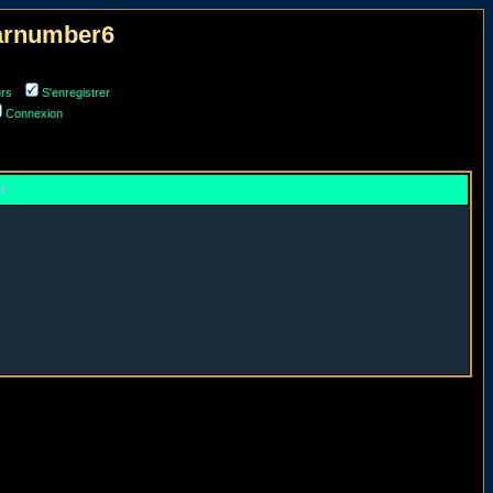
narnumber6
urs
S'enregistrer
Connexion
er