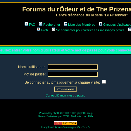
Forums du rÔdeur et de The Prize
Centre d'échange sur la série "Le Prisonnier"
FAQ
Rechercher
Liste des Membres
Groupes d'utilisate
Profil
Se connecter pour vérifier ses messages privés
euillez entrer votre nom d'utilisateur et votre mot de passe pour vous connect
Nom d'utilisateur:
Mot de passe:
Se connecter automatiquement à chaque visite:
J'ai oublié mon mot de passe
Powered by
phpBB
© 2001, 2005 phpBB Group
Version Fr réalisée par :
2037
| Traduction par :
Hélix
Inscriptions bloqués / messages: 75077 / 279