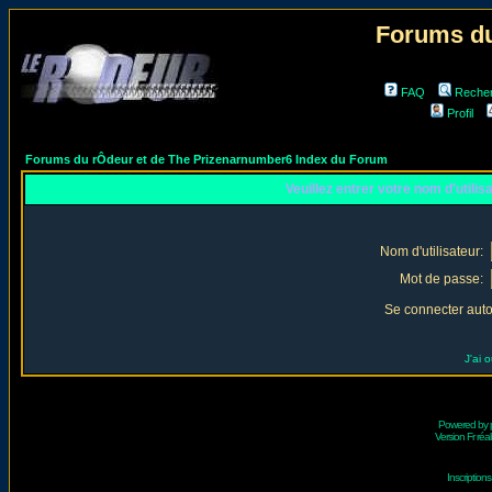
Forums du
FAQ
Reche
Profil
Forums du rÔdeur et de The Prizenarnumber6 Index du Forum
Veuillez entrer votre nom d'utili
Nom d'utilisateur:
Mot de passe:
Se connecter aut
J'ai 
Powered by
Version Fr réal
Inscriptio