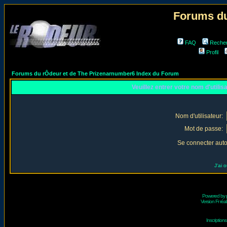
Forums du
FAQ
Reche
Profil
Forums du rÔdeur et de The Prizenarnumber6 Index du Forum
Veuillez entrer votre nom d'utili
Nom d'utilisateur:
Mot de passe:
Se connecter aut
J'ai 
Powered by
Version Fr réal
Inscriptio