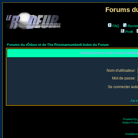
Forums du
FAQ
Reche
Profil
Forums du rÔdeur et de The Prizenarnumber6 Index du Forum
Veuillez entrer votre nom d'utili
Nom d'utilisateur:
Mot de passe:
Se connecter aut
J'ai 
Powered by
Version Fr réal
Inscriptio