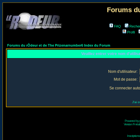
Forums du
FAQ
Reche
Profil
Forums du rÔdeur et de The Prizenarnumber6 Index du Forum
Veuillez entrer votre nom d'utili
Nom d'utilisateur:
Mot de passe:
Se connecter aut
J'ai 
Powered by
Version Fr réal
Inscriptio