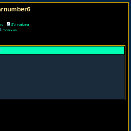
narnumber6
urs
S'enregistrer
Connexion
er