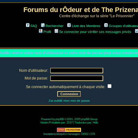
Forums du rÔdeur et de The Prize
Centre d'échange sur la série "Le Prisonnier"
FAQ
Rechercher
Liste des Membres
Groupes d'utilisate
Profil
Se connecter pour vérifier ses messages privés
euillez entrer votre nom d'utilisateur et votre mot de passe pour vous connect
Nom d'utilisateur:
Mot de passe:
Se connecter automatiquement à chaque visite:
J'ai oublié mon mot de passe
Powered by
phpBB
© 2001, 2005 phpBB Group
Version Fr réalisée par :
2037
| Traduction par :
Hélix
Inscriptions bloqués / messages: 74502 / 279