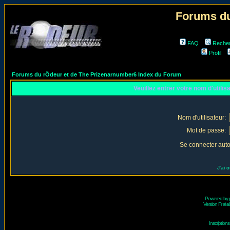
Forums du
FAQ
Reche
Profil
Forums du rÔdeur et de The Prizenarnumber6 Index du Forum
Veuillez entrer votre nom d'utili
Nom d'utilisateur:
Mot de passe:
Se connecter aut
J'ai 
Powered by
Version Fr réal
Inscriptio