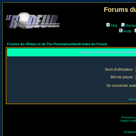
Forums du
FAQ
Reche
Profil
Forums du rÔdeur et de The Prizenarnumber6 Index du Forum
Veuillez entrer votre nom d'utili
Nom d'utilisateur:
Mot de passe:
Se connecter aut
J'ai 
Powered by
Version Fr réal
Inscriptio