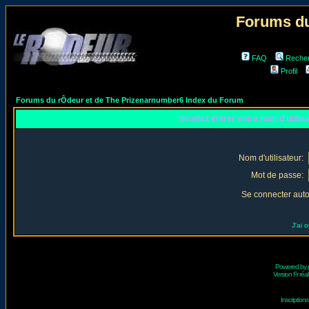
Forums du
FAQ
Reche
Profil
Forums du rÔdeur et de The Prizenarnumber6 Index du Forum
Veuillez entrer votre nom d'utili
Nom d'utilisateur:
Mot de passe:
Se connecter aut
J'ai 
Powered by
Version Fr réal
Inscriptio