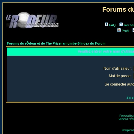
Forums du
FAQ
Reche
Profil
Forums du rÔdeur et de The Prizenarnumber6 Index du Forum
Veuillez entrer votre nom d'utili
Nom d'utilisateur:
Mot de passe:
Se connecter aut
J'ai 
Powered by
Version Fr réal
Inscriptio