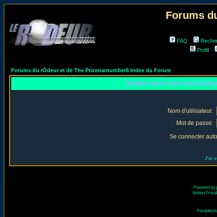
Forums du
FAQ
Reche
Profil
Forums du rÔdeur et de The Prizenarnumber6 Index du Forum
Veuillez entrer votre nom d'utili
Nom d'utilisateur:
Mot de passe:
Se connecter aut
J'ai 
Powered by
Version Fr réal
Inscriptio