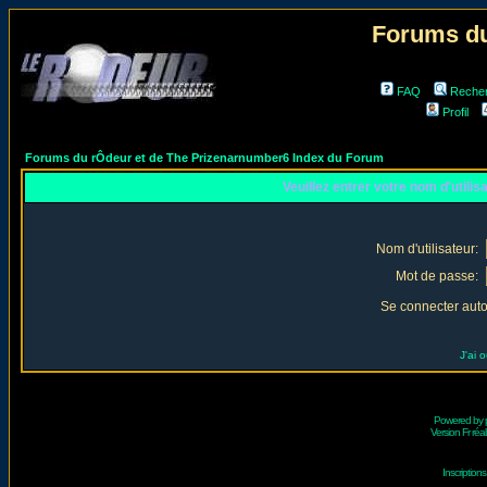
Forums du
FAQ
Reche
Profil
Forums du rÔdeur et de The Prizenarnumber6 Index du Forum
Veuillez entrer votre nom d'utili
Nom d'utilisateur:
Mot de passe:
Se connecter aut
J'ai 
Powered by
Version Fr réal
Inscriptio