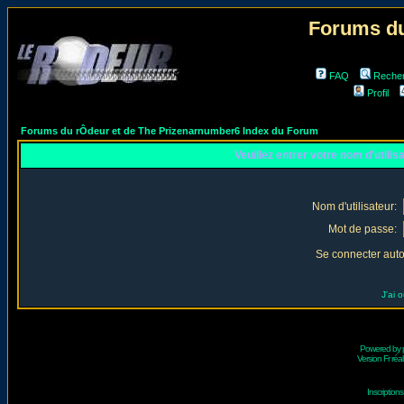
Forums du
FAQ
Reche
Profil
Forums du rÔdeur et de The Prizenarnumber6 Index du Forum
Veuillez entrer votre nom d'utili
Nom d'utilisateur:
Mot de passe:
Se connecter aut
J'ai 
Powered by
Version Fr réal
Inscriptio