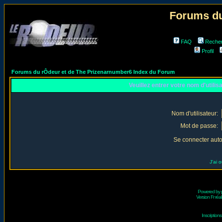
Forums du
FAQ
Reche
Profil
Forums du rÔdeur et de The Prizenarnumber6 Index du Forum
Veuillez entrer votre nom d'utili
Nom d'utilisateur:
Mot de passe:
Se connecter aut
J'ai 
Powered by
Version Fr réal
Inscriptio