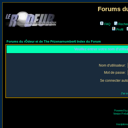
Forums du
FAQ
Reche
Profil
Forums du rÔdeur et de The Prizenarnumber6 Index du Forum
Veuillez entrer votre nom d'utili
Nom d'utilisateur:
Mot de passe:
Se connecter aut
J'ai 
Powered by
Version Fr réal
Inscriptio