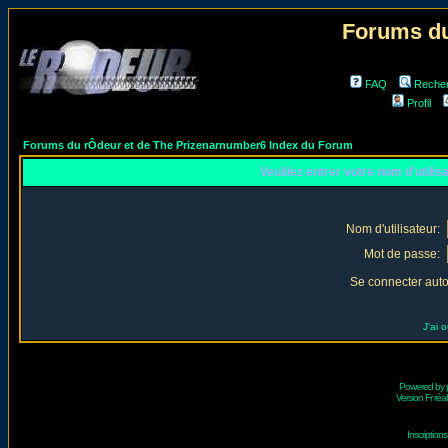
Forums du
FAQ
Reche
Profil
Forums du rÔdeur et de The Prizenarnumber6 Index du Forum
Veuillez entrer votre nom d'utili
Nom d'utilisateur:
Mot de passe:
Se connecter aut
J'ai 
Powered by
Version Fr réal
Inscriptio