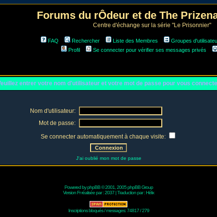
Forums du rÔdeur et de The Prize
Centre d'échange sur la série "Le Prisonnier"
FAQ
Rechercher
Liste des Membres
Groupes d'utilisate
Profil
Se connecter pour vérifier ses messages privés
euillez entrer votre nom d'utilisateur et votre mot de passe pour vous connect
Nom d'utilisateur:
Mot de passe:
Se connecter automatiquement à chaque visite:
J'ai oublié mon mot de passe
Powered by
phpBB
© 2001, 2005 phpBB Group
Version Fr réalisée par :
2037
| Traduction par :
Hélix
Inscriptions bloqués / messages: 74817 / 279