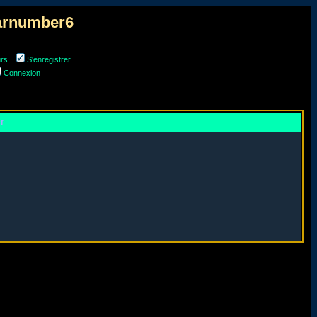
narnumber6
urs
S'enregistrer
Connexion
er