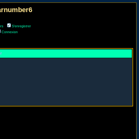
narnumber6
urs
S'enregistrer
Connexion
er