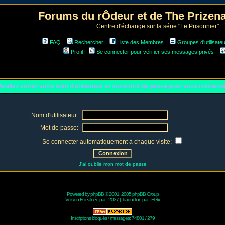
Forums du rÔdeur et de The Prize
Centre d'échange sur la série "Le Prisonnier"
FAQ
Rechercher
Liste des Membres
Groupes d'utilisate
Profil
Se connecter pour vérifier ses messages privés
euillez entrer votre nom d'utilisateur et votre mot de passe pour vous connect
Nom d'utilisateur:
Mot de passe:
Se connecter automatiquement à chaque visite:
J'ai oublié mon mot de passe
Powered by
phpBB
© 2001, 2005 phpBB Group
Version Fr réalisée par :
2037
| Traduction par :
Hélix
Inscriptions bloqués / messages: 74801 / 279